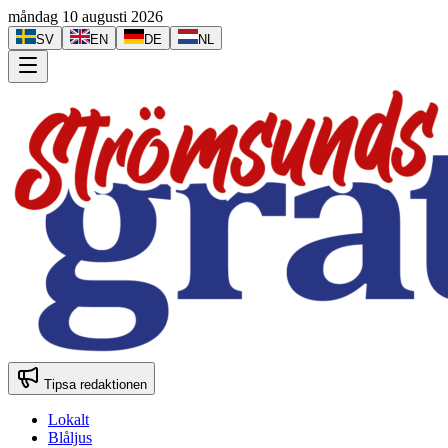
måndag 10 augusti 2026
SV
EN
DE
NL
Tipsa redaktionen
Lokalt
Blåljus