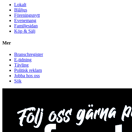
Lokalt
Blåljus
Föreningsnytt
Evenemang
Familjesidan
Köp & Sälj
Mer
Branschregister
E-tidning
Tävling
Politisk reklam
Jobba hos oss
Sök