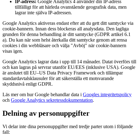
IP-adress:
Google Analytics 4 använder din IP-adress
tillfälligt för att härleda ovanstående geografisk data, men
lagrar inte själva IP-adressen.
Google Analytics aktiveras endast efter att du gett ditt samtycke via
cookie-bannern. Innan dess blockeras all analysdata. Den lagliga
grunden för denna behandling är ditt samtycke (GDPR artikel 6.1
a). Du kan när som helst återkalla ditt samtycke genom att rensa
cookies i din webbläsare och välja "Avböj" när cookie-bannern
visas igen.
Google Analytics lagrar data i upp till 14 månader. Datat överförs till
och kan lagras på servrar utanför EU/EES (inklusive USA). Google
är anslutet till EU–US Data Privacy Framework och tillämpar
standardavtalsklausuler för att säkerställa ett motsvarande
skyddsnivå enligt GDPR.
Läs mer om hur Google behandlar data i
Googles integritetspolicy
och
Google Analytics sekretessdokumentation
.
Delning av personuppgifter
Vi delar inte dina personuppgifter med tredje parter utom i följande
fall: