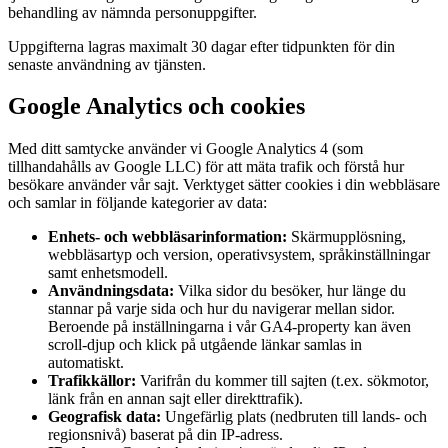
behandling av nämnda personuppgifter.
Uppgifterna lagras maximalt 30 dagar efter tidpunkten för din
senaste användning av tjänsten.
Google Analytics och cookies
Med ditt samtycke använder vi Google Analytics 4 (som
tillhandahålls av Google LLC) för att mäta trafik och förstå hur
besökare använder vår sajt. Verktyget sätter cookies i din webbläsare
och samlar in följande kategorier av data:
Enhets- och webbläsarinformation:
Skärmupplösning,
webbläsartyp och version, operativsystem, språkinställningar
samt enhetsmodell.
Användningsdata:
Vilka sidor du besöker, hur länge du
stannar på varje sida och hur du navigerar mellan sidor.
Beroende på inställningarna i vår GA4-property kan även
scroll-djup och klick på utgående länkar samlas in
automatiskt.
Trafikkällor:
Varifrån du kommer till sajten (t.ex. sökmotor,
länk från en annan sajt eller direkttrafik).
Geografisk data:
Ungefärlig plats (nedbruten till lands- och
regionsnivå) baserat på din IP-adress.